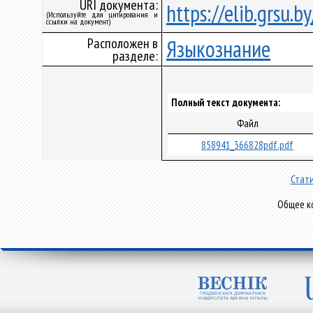
URI документа:
https://elib.grsu.
(Используйте для цитирования и
ссылки на документ)
Расположен в
Языкознание
разделе:
Полный текст документа:
Файл
858941_366828pdf.pdf
Стати
Общее ко