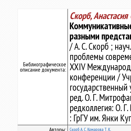
Скорб, Анастасия
Коммуникативные 
разными предста
/ А. С. Скорб ; нау
проблемы совреме
Библиографическое
XXIV Международ
описание документа:
конференции / Уч
государственный у
ред. О. Г. Митрофан
редколлегия: О. Г
: ГрГУ им. Янки Ку
Авторы:
Скорб А. С.
Комарова Т. К.