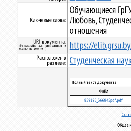
Обучающиеся ГрГУ
Любовь, Студенче
Ключевые слова:
отношения
URI документа:
https://elib.grsu.
(Используйте для цитирования и
ссылки на документ)
Расположен в
Студенческая нау
разделе:
Полный текст документа:
Файл
859198_366845pdf.pdf
Стати
Общее к