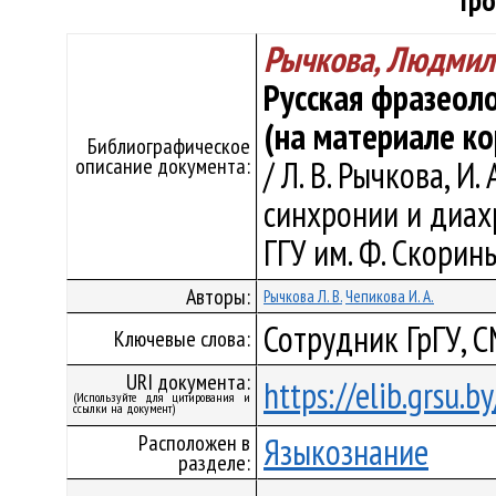
Гр
Рычкова, Людмил
Русская фразеоло
(на материале к
Библиографическое
описание документа:
/ Л. В. Рычкова, И
синхронии и диахро
ГГУ им. Ф. Скорины
Авторы:
Рычкова Л. В.
Чепикова И. А.
Сотрудник ГрГУ, 
Ключевые слова:
URI документа:
https://elib.grsu.
(Используйте для цитирования и
ссылки на документ)
Расположен в
Языкознание
разделе: