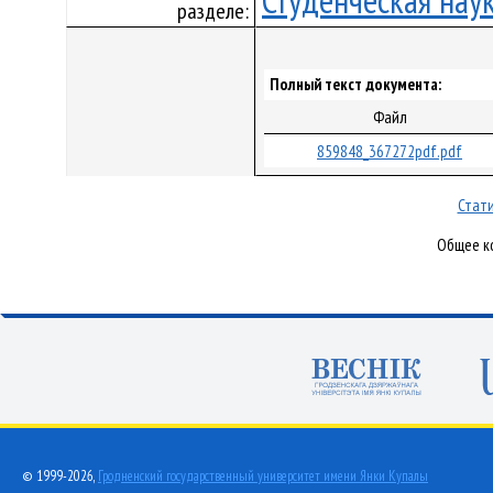
Студенческая нау
разделе:
Полный текст документа:
Файл
859848_367272pdf.pdf
Стати
Общее ко
© 1999-2026,
Гродненский государственный университет имени Янки Купалы