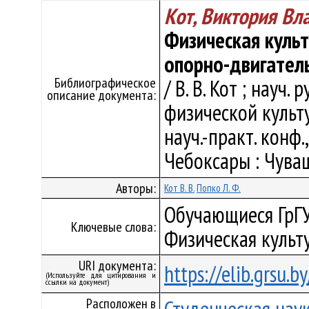
Кот, Виктория В
Физическая куль
опорно-двигател
Библиографическое
/ В. В. Кот ; науч
описание документа:
физической культ
науч.-практ. конф.
Чебоксары : Чуваш.
Авторы:
Кот В. В.
Попко Л. Ф.
Обучающиеся ГрГУ
Ключевые слова:
Физическая культ
URI документа:
https://elib.grsu.
(Используйте для цитирования и
ссылки на документ)
Расположен в