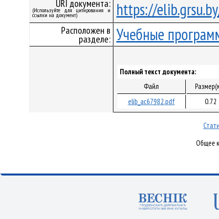
URI документа:
https://elib.grsu.
(Используйте для цитирования и
ссылки на документ)
Расположен в
Учебные програм
разделе:
Полный текст документа:
Файл
Размер(
elib_ac67982.pdf
0.72
Стати
Общее к