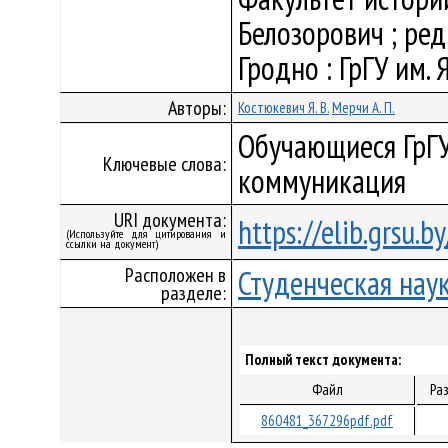
Белозорович ; редк
Гродно : ГрГУ им. 
Авторы:
Костюкевич Я. В.
Мерчи А. П.
Обучающиеся ГрГУ,
Ключевые слова:
коммуникация
URI документа:
https://elib.grsu.
(Используйте для цитирования и
ссылки на документ)
Расположен в
Студенческая нау
разделе:
Полный текст документа:
Файл
Ра
860481_367296pdf.pdf