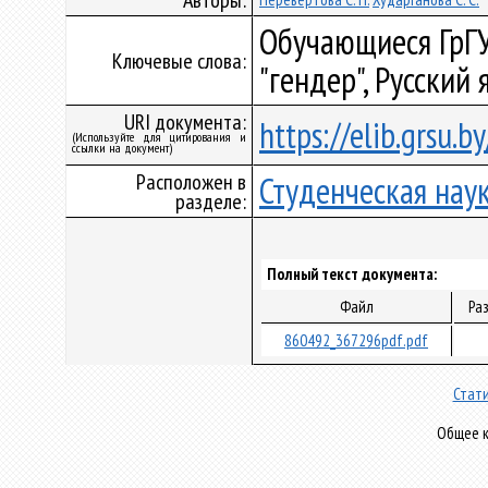
Авторы:
Обучающиеся ГрГУ
Ключевые слова:
"гендер", Русский
URI документа:
https://elib.grsu.
(Используйте для цитирования и
ссылки на документ)
Расположен в
Студенческая нау
разделе:
Полный текст документа:
Файл
Ра
860492_367296pdf.pdf
Стати
Общее к