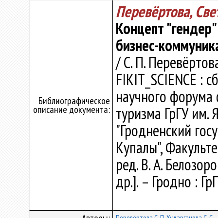
Перевёртова, Све
Концепт "гендер"
бизнес-коммуник
/ С. П. Перевёртова
FIKIT_SCIENCE : с
научного форума 
Библиографическое
описание документа:
туризма ГрГУ им.
"Гродненский гос
Купалы", Факульте
ред. В. А. Белозор
др.]. – Гродно : Г
Перевёртова С. П.
Хударганова С. С.