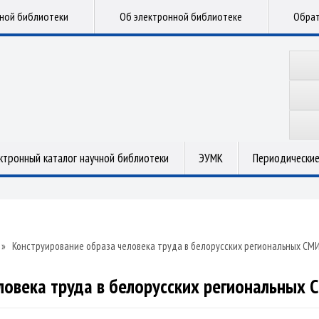
чной библиотеки
Об электронной библиотеке
Обрат
ктронный каталог научной библиотеки
ЭУМК
Периодические
»
Конструирование образа человека труда в белорусских региональных СМ
ловека труда в белорусских региональных 