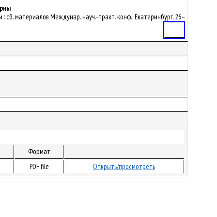
ерны
: сб. материалов Междунар. науч.-практ. конф., Екатеринбург, 26–
Статья
Формат
PDF file
Открыть/просмотреть