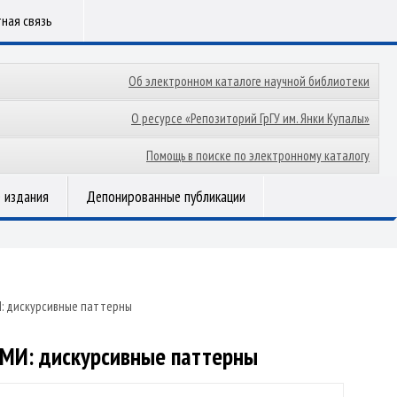
ная связь
Об электронном каталоге научной библиотеки
О ресурсе «Репозиторий ГрГУ им. Янки Купалы»
Помощь в поиске по электронному каталогу
 издания
Депонированные публикации
И: дискурсивные паттерны
СМИ: дискурсивные паттерны