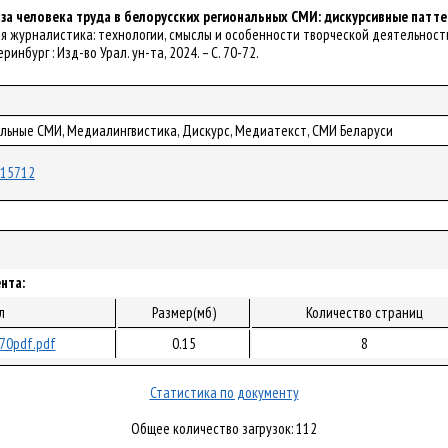
за человека труда в белорусских региональных СМИ: дискурсивные патт
вая журналистика: технологии, смыслы и особенности творческой деятельности 
еринбург : Изд-во Урал. ун-та, 2024. – С. 70-72.
альные СМИ, Медиалингвистика, Дискурс, Медиатекст, СМИ Беларуси
/115712
нта:
л
Размер(мб)
Количество страниц
70pdf.pdf
0.15
8
Статистика по документу
Общее количество загрузок: 112