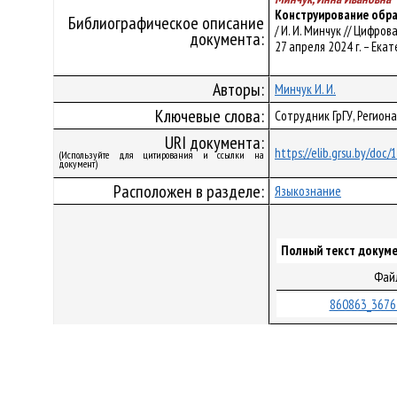
Конструирование обра
Библиографическое описание
/ И. И. Минчук // Цифро
документа:
27 апреля 2024 г. – Екат
Авторы:
Минчук И. И.
Ключевые слова:
Сотрудник ГрГУ, Регион
URI документа:
https://elib.grsu.by/doc
(Используйте для цитирования и ссылки на
документ)
Расположен в разделе:
Языкознание
Полный текст докуме
Фай
860863_3676