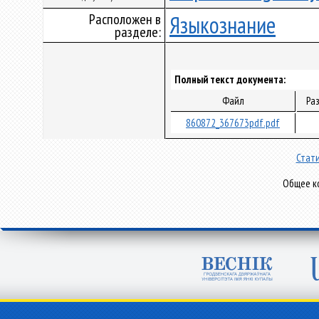
Расположен в
Языкознание
разделе:
Полный текст документа:
Файл
Ра
860872_367673pdf.pdf
Стати
Общее ко