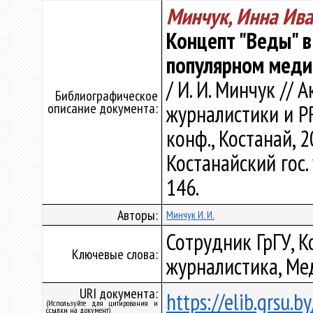
Минчук, Инна Ив
Концепт "Веды" в
популярном меди
/ И. И. Минчук //
Библиографическое
описание документа:
журналистики и PR
конф., Костанай, 2
Костанайский гос. 
146.
Авторы:
Минчук И. И.
Сотрудник ГрГУ, 
Ключевые слова:
журналистика, Ме
URI документа:
https://elib.grsu.
(Используйте для цитирования и
ссылки на документ)