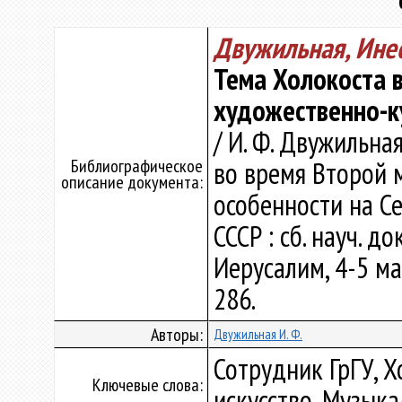
Двужильная, Ине
Тема Холокоста в
художественно-к
/ И. Ф. Двужильна
Библиографическое
во время Второй 
описание документа:
особенности на С
СССР : сб. науч. д
Иерусалим, 4-5 мая
286.
Авторы:
Двужильная И. Ф.
Сотрудник ГрГУ, Х
Ключевые слова:
искусство, Музык