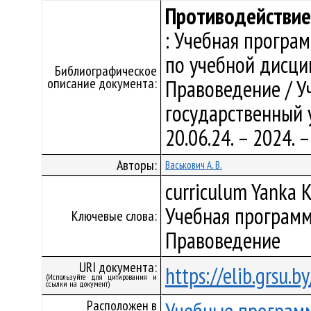
Противодействие
: Учебная програ
по учебной дисци
Библиографическое
описание документа:
Правоведение / У
государственный у
20.06.24. – 2024.
Авторы:
Васькович А. В.
curriculum Yanka K
Учебная программ
Ключевые слова:
Правоведение
URI документа:
https://elib.grsu.
(Используйте для цитирования и
ссылки на документ)
Расположен в