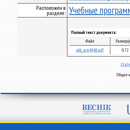
Расположен в
Учебные програм
разделе:
Полный текст документа:
Файл
Размер(
elib_ac64948.pdf
0.72
Стати
Общее к