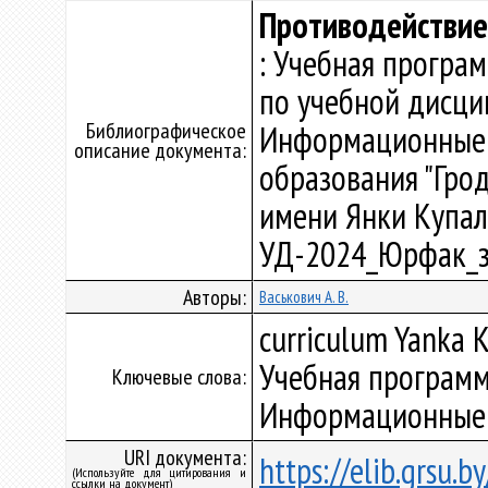
Противодействие
: Учебная програ
по учебной дисци
Библиографическое
Информационные 
описание документа:
образования "Гро
имени Янки Купалы"
УД-2024_Юрфак_з
Авторы:
Васькович А. В.
curriculum Yanka K
Учебная программ
Ключевые слова:
Информационные 
URI документа:
https://elib.grsu.
(Используйте для цитирования и
ссылки на документ)