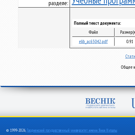
Учебные програм
разделе:
Полный текст документа:
Файл
Размер(
elib_ac65042.pdf
0.91
Стати
Общее к
© 1999-2026,
Гродненский государственный университет имени Янки Купалы