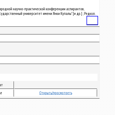
дународной научно-практической конференции аспирантов,
осударственный университет имени Янки Купалы" [и др.] ; Редкол.
Статья
ат
le
Открыть/просмотреть