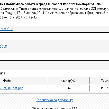
я мобильного робота в среде Microsoft Robotics Developer Studio
. И. Садовская // Физика конденсированного состояния : материалы ХXII меж
в (Гродно, 17 - 18 апреля 2014 г.) / Учреждение образования "Гродненский г
родно : ГрГУ, 2014. – С. 42-43.
ская О. И.
/11618
нта:
Файл
Размер(мб)
Форм
9_199402pdf.pdf
0.62
PDF fi
Статистика по документу
Общее количество загрузок: 579