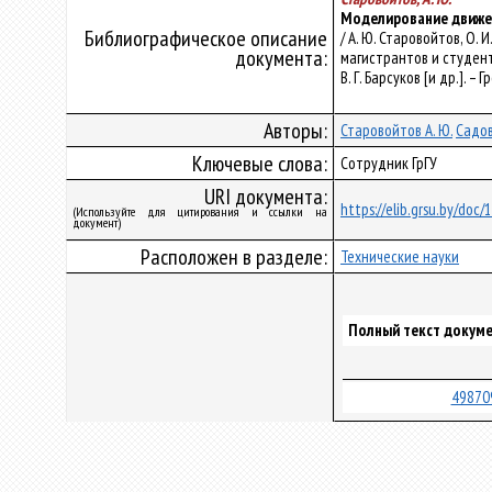
Моделирование движени
Библиографическое описание
/ А. Ю. Старовойтов, О
документа:
магистрантов и студенто
В. Г. Барсуков [и др.]. – Г
Авторы:
Старовойтов А. Ю.
Садов
Ключевые слова:
Сотрудник ГрГУ
URI документа:
https://elib.grsu.by/doc
(Используйте для цитирования и ссылки на
документ)
Расположен в разделе:
Технические науки
Полный текст докуме
49870