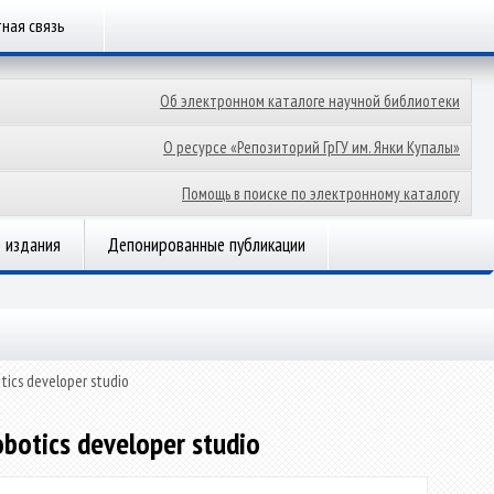
ная связь
Об электронном каталоге научной библиотеки
О ресурсе «Репозиторий ГрГУ им. Янки Купалы»
Помощь в поиске по электронному каталогу
 издания
Депонированные публикации
ics developer studio
otics developer studio