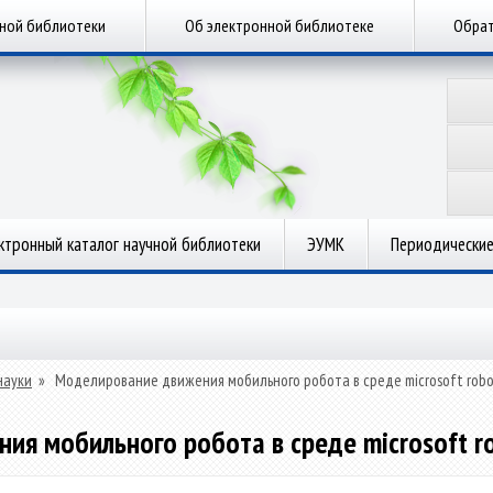
чной библиотеки
Об электронной библиотеке
Обрат
ктронный каталог научной библиотеки
ЭУМК
Периодические
науки
»
Моделирование движения мобильного робота в среде microsoft robot
я мобильного робота в среде microsoft rob