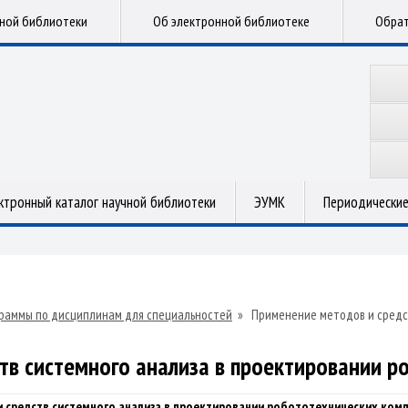
чной библиотеки
Об электронной библиотеке
Обрат
ктронный каталог научной библиотеки
ЭУМК
Периодические
раммы по дисциплинам для специальностей
»
Применение методов и средс
тв системного анализа в проектировании р
 средств системного анализа в проектировании робототехнических ком