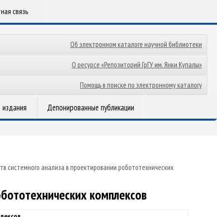
ная связь
Об электронном каталоге научной библиотеки
О ресурсе «Репозиторий ГрГУ им. Янки Купалы»
Помощь в поиске по электронному каталогу
 издания
Депонированные публикации
тв системного анализа в проектировании робототехнических
обототехнических комплексов
плексов