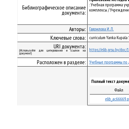
: Учебная программа у
Библиографическое описание
комплексы / Учреждение
документа:
Авторы:
Гаврилова И. Л.
Ключевые слова:
curriculum Yanka Kupal
URI документа:
https://elib.grsu.by/doc
(Используйте для цитирования и ссылки на
документ)
Расположен в разделе:
Учебные программы по 
Полный текст докуме
Файл
elib_ac66669.