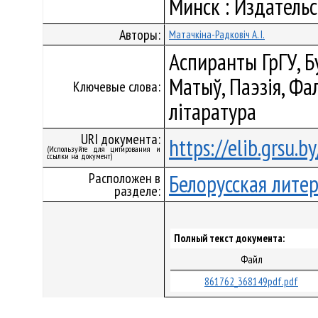
Минск : Издательс
Авторы:
Матачкіна-Радковіч А. І.
Аспиранты ГрГУ, Бу
Матыў, Паэзія, Фа
Ключевые слова:
літаратура
URI документа:
https://elib.grsu.
(Используйте для цитирования и
ссылки на документ)
Расположен в
Белорусская лите
разделе:
Полный текст документа:
Файл
861762_368149pdf.pdf