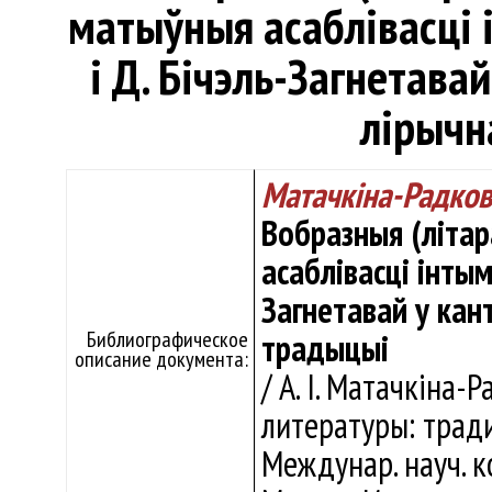
матыўныя асаблівасці і
і Д. Бічэль-Загнетава
лірычн
Матачкіна-Радков
Вобразныя (літар
асаблівасці інтымн
Загнетавай у кан
Библиографическое
традыцыі
описание документа:
/ А. І. Матачкіна-
литературы: традиц
Междунар. науч. к