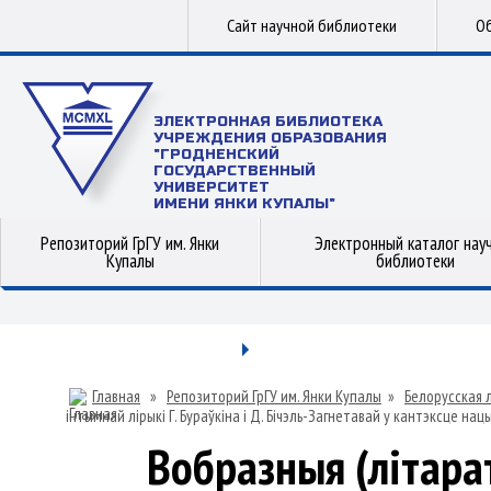
Сайт научной библиотеки
Об
ЭЛЕКТРОННАЯ БИБЛИОТЕКА
УЧРЕЖДЕНИЯ ОБРАЗОВАНИЯ
"ГРОДНЕНСКИЙ
ГОСУДАРСТВЕННЫЙ
УНИВЕРСИТЕТ
ИМЕНИ ЯНКИ КУПАЛЫ"
Репозиторий ГрГУ им. Янки
Электронный каталог нау
Купалы
библиотеки
Главная
»
Репозиторий ГрГУ им. Янки Купалы
»
Белорусская 
інтымнай лірыкі Г. Бураўкіна і Д. Бічэль-Загнетавай у кантэксце н
Вобразныя (літара