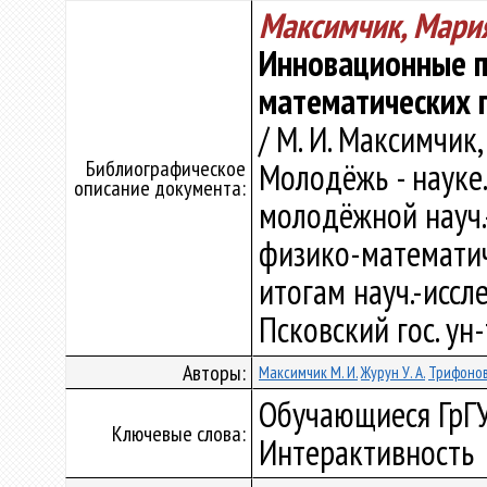
Максимчик, Мари
Инновационные 
математических 
/ М. И. Максимчик, 
Библиографическое
Молодёжь - науке.
описание документа:
молодёжной науч.-
физико-математич
итогам науч.-иссле
Псковский гос. ун-т
Авторы:
Максимчик М. И.
Журун У. А.
Трифонова
Обучающиеся ГрГУ
Ключевые слова:
Интерактивность