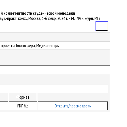
ой компетентности студенческой молодежи
ч.-практ. конф., Москва, 5-6 февр. 2024 г. – М. : Фак. журн. МГУ,
Статья
 проекты, Блогосфера, Медиацентры
Формат
PDF file
Открыть/просмотреть