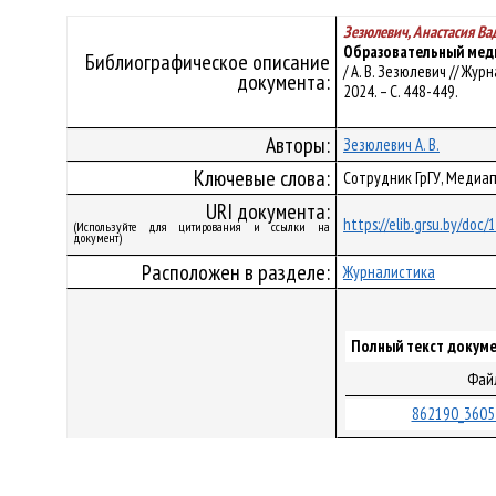
Зезюлевич, Анастасия В
Образовательный меди
Библиографическое описание
/ А. В. Зезюлевич // Жур
документа:
2024. – С. 448-449.
Авторы:
Зезюлевич А. В.
Ключевые слова:
Сотрудник ГрГУ, Медиа
URI документа:
https://elib.grsu.by/doc
(Используйте для цитирования и ссылки на
документ)
Расположен в разделе:
Журналистика
Полный текст докуме
Фай
862190_3605