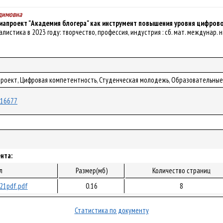
адимовна
апроект "Академия блогера" как инструмент повышения уровня цифров
налистика в 2023 году: творчество, профессия, индустрия : сб. мат. междунар. нау
проект, Цифровая компетентность, Студенческая молодежь, Образовательные
/116677
нта:
л
Размер(мб)
Количество страниц
21pdf.pdf
0.16
8
Статистика по документу