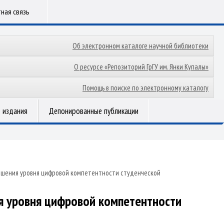
ная связь
Об электронном каталоге научной библиотеки
О ресурсе «Репозиторий ГрГУ им. Янки Купалы»
Помощь в поиске по электронному каталогу
 издания
Депонированные публикации
ышения уровня цифровой компетентности студенческой
я уровня цифровой компетентности