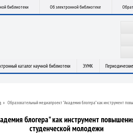
чной библиотеки
Об электронной библиотеке
Обрат
ктронный каталог научной библиотеки
ЭУМК
Периодические
а
»
Образовательный медиапроект "Академия блогера" как инструмент пов
адемия блогера" как инструмент повышени
студенческой молодежи