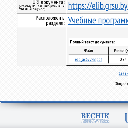
URI документа:
https://elib.grsu.
(Используйте для цитирования и
ссылки на документ)
Расположен в
Учебные програм
разделе:
Полный текст документа:
Файл
Размер(
elib_ac67248.pdf
0.94
Стати
Общее к