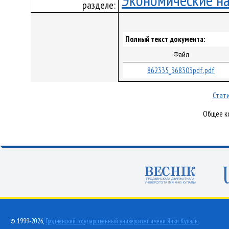
Экономические н
разделе:
Полный текст документа:
Файл
862335_368303pdf.pdf
Стати
Общее ко
© 1999-2026,
Гродненский государственный университет имени Янки Купалы