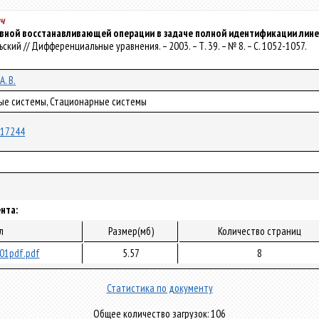
ч
вной восстанавливающей операции в задаче полной идентификации лине
ельский // Дифференциальные уравнения. – 2003. – Т. 39. – № 8. – С. 1052-1057.
. В.
ные системы, Стационарные системы
/117244
нта:
л
Размер(мб)
Количество страниц
01pdf.pdf
5.57
8
Статистика по документу
Общее количество загрузок: 106