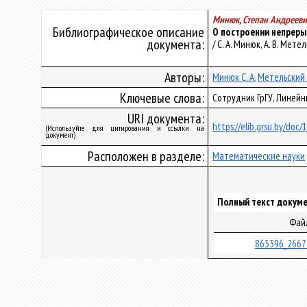
Минюк, Степан Андрееви
Библиографическое описание
О построении непреры
документа:
/ С. А. Минюк, А. В. Мет
Авторы:
Минюк С. А.
Метельский А
Ключевые слова:
Сотрудник ГрГУ, Линей
URI документа:
https://elib.grsu.by/doc
(Используйте для цитирования и ссылки на
документ)
Расположен в разделе:
Математические науки
Полный текст докуме
Фай
863396_2667