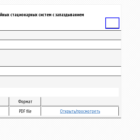
йных стационарных систем с запаздыванием
Статья
Формат
PDF file
Открыть/просмотреть