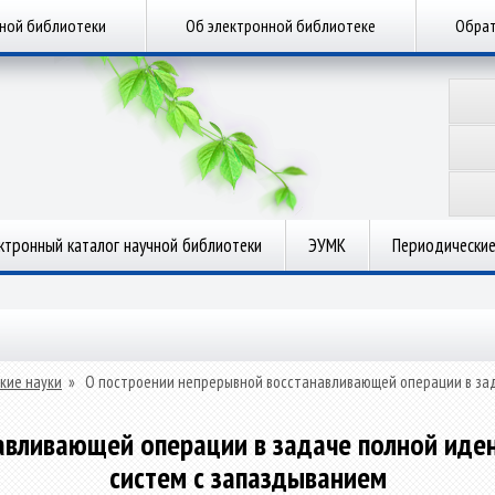
чной библиотеки
Об электронной библиотеке
Обрат
ктронный каталог научной библиотеки
ЭУМК
Периодические
кие науки
»
О построении непрерывной восстанавливающей операции в за
авливающей операции в задаче полной ид
систем с запаздыванием