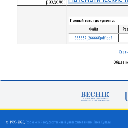
разделе:
Полный текст документа:
Файл
Ра
863637_266660pdf.pdf
Стати
Общее ко
© 1999-2026,
Гродненский государственный университет имени Янки Купалы