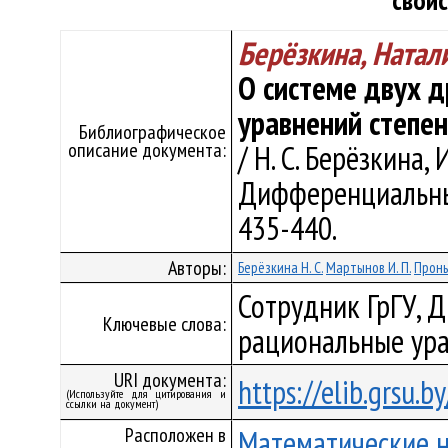
свой
Берёзкина, Ната
О системе двух 
уравнений степен
Библиографическое
описание документа:
/ Н. С. Берёзкина, 
Дифференциальные 
435-440.
Авторы:
Берёзкина Н. С.
Мартынов И. П.
Проньк
Сотрудник ГрГУ, 
Ключевые слова:
рациональные ура
URI документа:
https://elib.grsu.
(Используйте для цитирования и
ссылки на документ)
Расположен в
Математические 