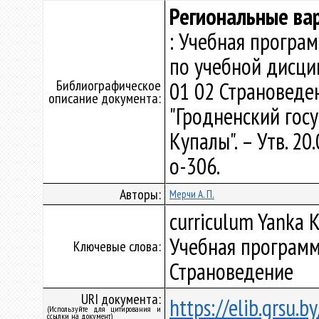
Региональные ва
: Учебная програ
по учебной дисци
Библиографическое
01 02 Страноведе
описание документа:
"Гродненский гос
Купалы". – Утв. 2
о-306.
Авторы:
Мерчи А. П.
curriculum Yanka K
Учебная программ
Ключевые слова:
Страноведение
URI документа:
https://elib.grsu.
(Используйте для цитирования и
ссылки на документ)