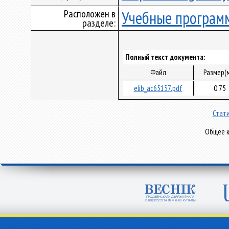
Расположен в
Учебные програм
разделе:
Полный текст документа:
Файл
Размер(
elib_ac65137.pdf
0.75
Стати
Общее к