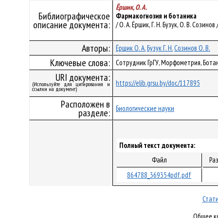
Ёршик, О. А.
Библиографическое
Фармакогнозия и ботаника
описание документа:
/ О. А. Ёршик, Г. Н. Бузук, О. В. Созин
Авторы:
Ёршик О. А.
Бузук Г. Н.
Созинов О. В.
Ключевые слова:
Сотрудник ГрГУ, Морфометрия, Бота
URI документа:
https://elib.grsu.by/doc/117895
(Используйте для цитирования и
ссылки на документ)
Расположен в
Биологические науки
разделе:
Полный текст документа:
Файл
Ра
864788_369354pdf.pdf
Стати
Общее ко