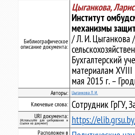
Цыганкова, Ларис
Институт омбудс
механизмы защит
/ Л. И. Цыганкова
Библиографическое
описание документа:
сельскохозяйстве
Бухгалтерский учет
материалам ХVIII 
мая 2015 г. – Грод
Авторы:
Цыганкова Л. И.
Сотрудник ГрГУ, З
Ключевые слова:
URI документа:
https://elib.grsu.
(Используйте для цитирования и
ссылки на документ)
Расположен в