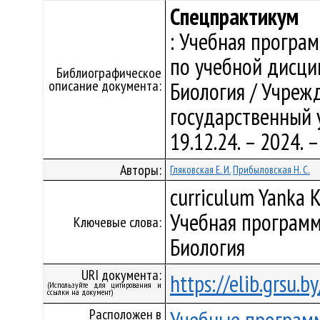
Спецпрактикум
: Учебная програ
по учебной дисци
Библиографическое
описание документа:
Биология / Учреж
государственный у
19.12.24. – 2024.
Авторы:
Гляковская Е. И.
Прибыловская Н. С.
curriculum Yanka K
Учебная программ
Ключевые слова:
Биология
URI документа:
https://elib.grsu.
(Используйте для цитирования и
ссылки на документ)
Расположен в