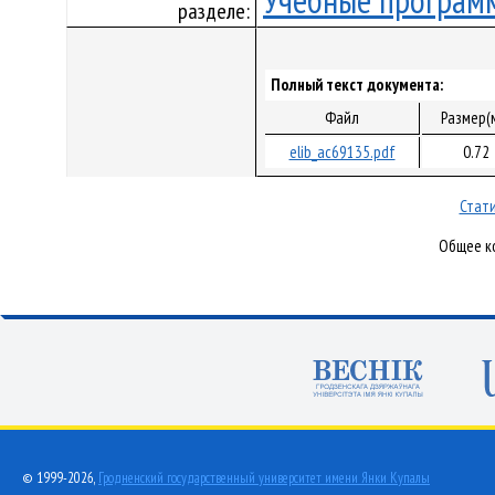
Учебные програм
разделе:
Полный текст документа:
Файл
Размер(
elib_ac69135.pdf
0.72
Стати
Общее ко
© 1999-2026,
Гродненский государственный университет имени Янки Купалы