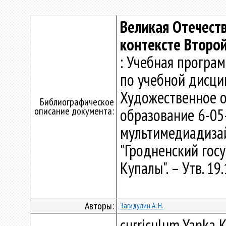
Великая Отечеств
контексте Второ
: Учебная програ
по учебной дисци
Художественное о
Библиографическое
описание документа:
образование 6-05
мультимедиадизай
"Гродненский гос
Купалы". – Утв. 1
Авторы:
Загидулин А. Н.
curriculum Yanka K