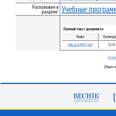
Расположен в
Учебные програм
разделе:
Полный текст документа:
Файл
Размер(
elib_ac64055.pdf
0.74
Стати
Общее к