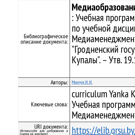
Медиаобразовани
: Учебная програ
по учебной дисци
Библиографическое
Медиаменеджмент
описание документа:
"Гродненский гос
Купалы". – Утв. 1
Авторы:
Минчук И. И.
curriculum Yanka K
Учебная программ
Ключевые слова:
Медиаменеджмен
URI документа:
https://elib.grsu.
(Используйте для цитирования и
ссылки на документ)