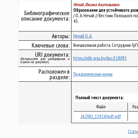
Нечай, Оксана Анатольевна
Образование для устойчивого раз
Библиографическое
/ О. А. Нечай // Вестник Полоцкого го
описание документа:
43.
Авторы:
Нечай О. А.
Ключевые слова:
Внешкольная работа, Сотрудник ГрГ
URI документа:
https://elib.grsu.by/doc/118093
(Используйте для цитирования и
ссылки на документ)
Расположен в
Педагогические науки
разделе:
Полный текст документа:
Файл
Ра
262981_139243pdf.pdf
Стати