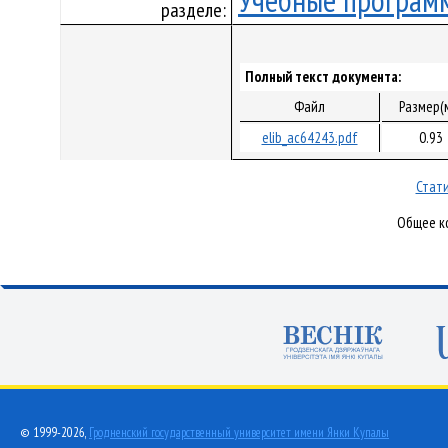
Учебные програм
разделе:
Полный текст документа:
Файл
Размер(
elib_ac64243.pdf
0.93
Стати
Общее ко
© 1999-2026,
Гродненский государственный университет имени Янки Купалы