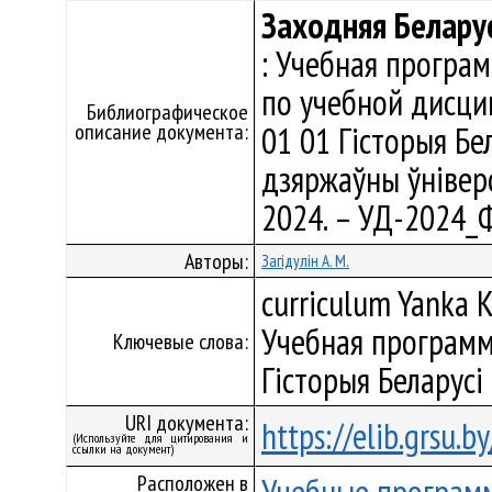
Заходняя Беларус
: Учебная програ
по учебной дисци
Библиографическое
описание документа:
01 01 Гiсторыя Бе
дзяржаўны ўніверсі
2024. – УД-2024_
Авторы:
Загідулін А. М.
curriculum Yanka K
Учебная программ
Ключевые слова:
Гiсторыя Беларусі
URI документа:
https://elib.grsu.
(Используйте для цитирования и
ссылки на документ)
Расположен в