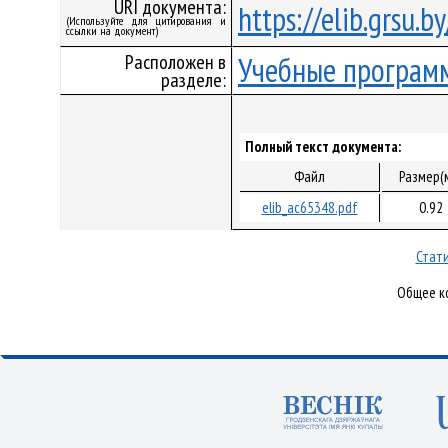
URI документа:
https://elib.grsu.
(Используйте для цитирования и
ссылки на документ)
Расположен в
Учебные програм
разделе:
Полный текст документа:
Файл
Размер(
elib_ac65348.pdf
0.92
Стати
Общее ко