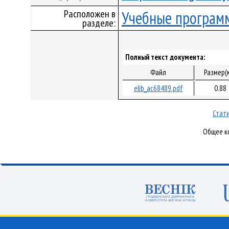
Расположен в
Учебные програм
разделе:
Полный текст документа:
Файл
Размер(
elib_ac68489.pdf
0.88
Стати
Общее ко