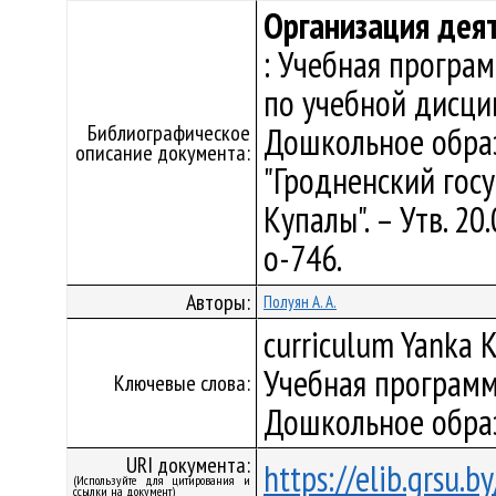
Организация дея
: Учебная програ
по учебной дисци
Библиографическое
Дошкольное обра
описание документа:
"Гродненский гос
Купалы". – Утв. 20
о-746.
Авторы:
Полуян А. А.
curriculum Yanka K
Учебная программ
Ключевые слова:
Дошкольное обра
URI документа:
https://elib.grsu.
(Используйте для цитирования и
ссылки на документ)