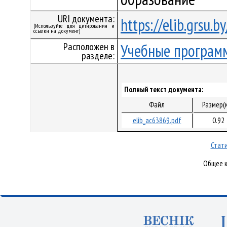
URI документа:
https://elib.grsu.
(Используйте для цитирования и
ссылки на документ)
Расположен в
Учебные програм
разделе:
Полный текст документа:
Файл
Размер(
elib_ac63869.pdf
0.92
Стати
Общее к