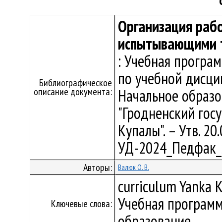
Организация раб
испытывающими т
: Учебная програ
по учебной дисци
Библиографическое
описание документа:
Начальное образо
"Гродненский гос
Купалы". – Утв. 20.
УД-2024_Педфак_з
Авторы:
Валюк О. В.
curriculum Yanka K
Учебная программ
Ключевые слова:
образование