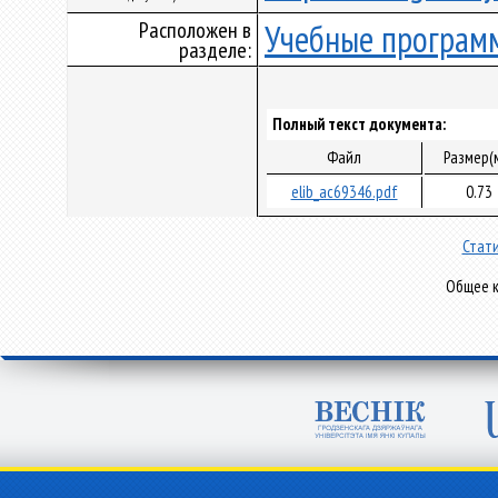
Расположен в
Учебные програм
разделе:
Полный текст документа:
Файл
Размер(
elib_ac69346.pdf
0.73
Стати
Общее к