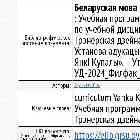
Беларуская мова 
: Учебная програ
по учебной дисци
Библиографическое
Трэнерская дзейна
описание документа:
Установа адукацыі
Янкі Купалы». – Ут
УД-2024_Филфак_
Авторы:
Янушкевіч С. А.
curriculum Yanka K
Учебная программ
Ключевые слова:
Трэнерская дзейна
URI документа:
https://elib.grsu.
(Используйте для цитирования и
ссылки на документ)