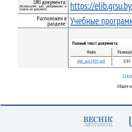
URI документа:
https://elib.grsu.
(Используйте для цитирования и
ссылки на документ)
Расположен в
Учебные програм
разделе:
Полный текст документа:
Файл
Размер(
elib_ac63903.pdf
0.93
Стати
Общее ко