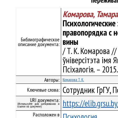
пережива
Комарова, Тамара
Психологические
правопорядка с 
Библиографическое
вины
описание документа:
/ Т. К. Комарова /
ўніверсітэта імя Я
Псіхалогія. – 2015
Авторы:
Комарова Т. К.
Сотрудник ГрГУ, 
Ключевые слова:
URI документа:
https://elib.grsu.
(Используйте для цитирования и
ссылки на документ)
Расположен в
Психология