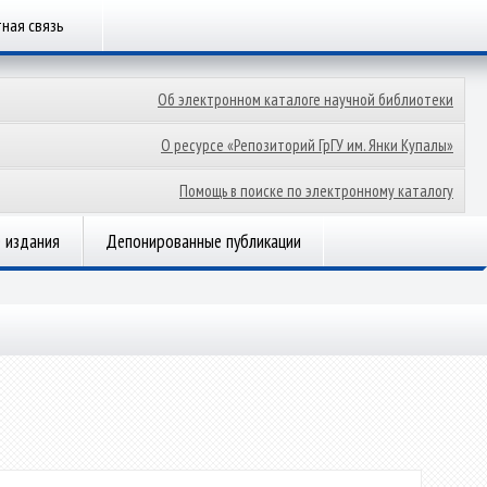
ная связь
Об электронном каталоге научной библиотеки
О ресурсе «Репозиторий ГрГУ им. Янки Купалы»
Помощь в поиске по электронному каталогу
 издания
Депонированные публикации