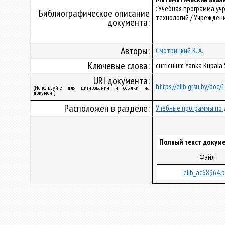
: Учебная программа у
Библиографическое описание
технологий / Учреждени
документа:
Авторы:
Смотрицкий К. А.
Ключевые слова:
curriculum Yanka Kupal
URI документа:
https://elib.grsu.by/doc
(Используйте для цитирования и ссылки на
документ)
Расположен в разделе:
Учебные программы по 
Полный текст докуме
Файл
elib_ac68964.