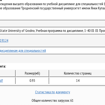
чреждения высшего образования по учебной дисциплине для специальностей
е образования "Гродненский государственный университет имени Янки Купалы"
a State University of Grodno, Учебная программа по дисциплине, 1-40 01 01
/119124
дисциплинам для специальностей
нта:
Размер(мб)
Количество страниц
pdf
0.93
14
Статистика по документу
Общее количество загрузок: 61