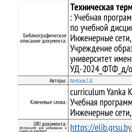
Техническая тер
: Учебная програ
по учебной дисци
Библиографическое
Инженерные сети,
описание документа:
Учреждение образ
университет имени 
УД-2024_ФТФ_д/о
Авторы:
Крупская Т. К.
curriculum Yanka K
Учебная программ
Ключевые слова:
Инженерные сети,
URI документа:
https://elib.grsu.
(Используйте для цитирования и
ссылки на документ)