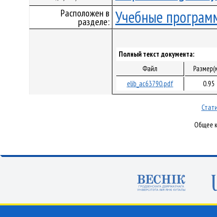
Расположен в
Учебные програм
разделе:
Полный текст документа:
Файл
Размер(
elib_ac63790.pdf
0.95
Стати
Общее к