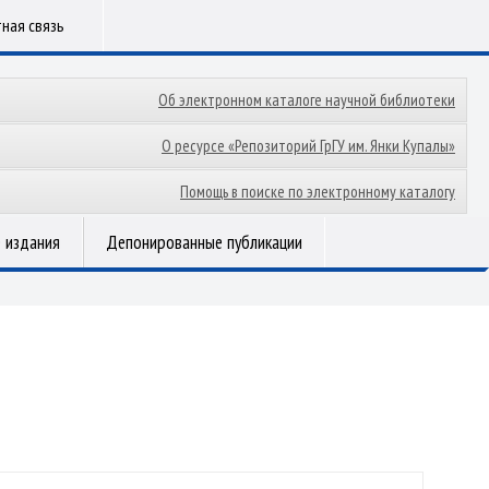
ная связь
Об электронном каталоге научной библиотеки
О ресурсе «Репозиторий ГрГУ им. Янки Купалы»
Помощь в поиске по электронному каталогу
 издания
Депонированные публикации