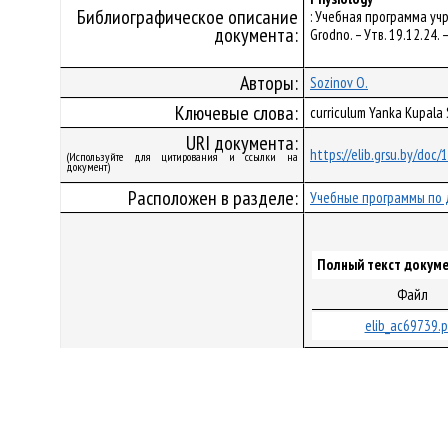
Библиографическое описание
: Учебная программа учр
документа:
Grodno. – Утв. 19.12.24
Авторы:
Sozinov O.
Ключевые слова:
curriculum Yanka Kupala
URI документа:
https://elib.grsu.by/doc
(Используйте для цитирования и ссылки на
документ)
Расположен в разделе:
Учебные программы по 
Полный текст докуме
Файл
elib_ac69739.