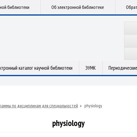
чной библиотеки
Об электронной библиотеке
Обрат
ктронный каталог научной библиотеки
ЭУМК
Периодические
раммы по дисциплинам для специальностей
»
physiology
physiology