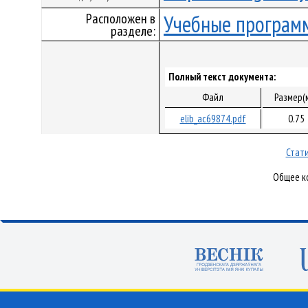
Расположен в
Учебные програм
разделе:
Полный текст документа:
Файл
Размер(
elib_ac69874.pdf
0.75
Стати
Общее ко