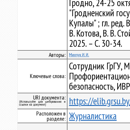
Гродно, 24-25 окт
"Гродненский гос
Купалы" ; гл. ред. 
В. Котова, В. В. С
2025. – С. 30-34.
Авторы:
Минчук И. И.
Сотрудник ГрГУ, 
Профориентацион
Ключевые слова:
безопасность, ИВ
URI документа:
https://elib.grsu.
(Используйте для цитирования и
ссылки на документ)
Расположен в
Журналистика
разделе: