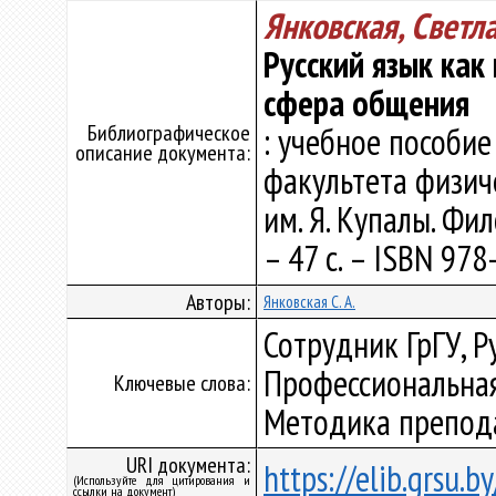
Янковская, Светл
Русский язык как
сфера общения
Библиографическое
: учебное пособие
описание документа:
факультета физиче
им. Я. Купалы. Фи
– 47 с. – ISBN 978
Авторы:
Янковская С. А.
Сотрудник ГрГУ, Р
Профессиональная
Ключевые слова:
Методика препода
URI документа:
https://elib.grsu.
(Используйте для цитирования и
ссылки на документ)