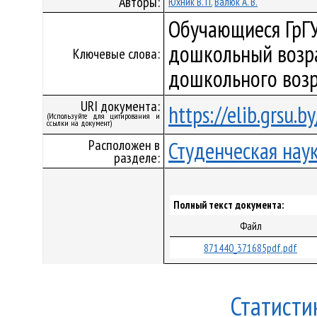
Авторы:
Юхник В. П.
Валюк А. В.
Обучающиеся ГрГУ
дошкольный возра
Ключевые слова:
дошкольного возр
URI документа:
https://elib.grsu.
(Используйте для цитирования и
ссылки на документ)
Расположен в
Студенческая нау
разделе:
Полный текст документа:
Файл
871440_371685pdf.pdf
Статисти