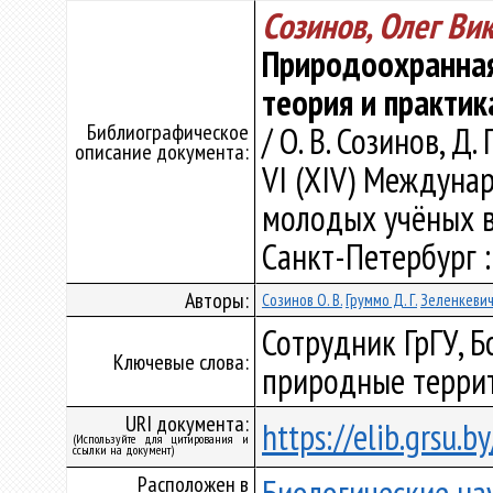
Созинов, Олег Ви
Природоохранная
теория и практик
Библиографическое
/ О. В. Созинов, Д.
описание документа:
VI (XIV) Междуна
молодых учёных в 
Санкт-Петербург : 
Авторы:
Созинов О. В.
Груммо Д. Г.
Зеленкевич 
Сотрудник ГрГУ, Б
Ключевые слова:
природные террит
URI документа:
https://elib.grsu.
(Используйте для цитирования и
ссылки на документ)
Расположен в