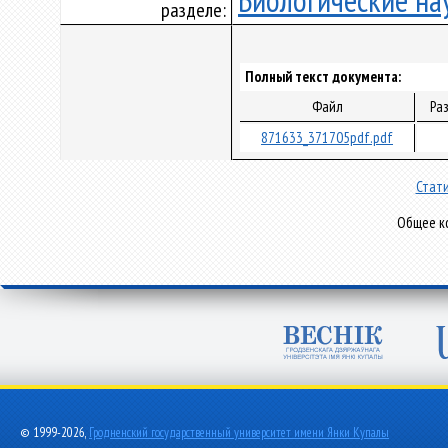
Биологические на
разделе:
Полный текст документа:
Файл
Ра
871633_371705pdf.pdf
Стати
Общее ко
© 1999-2026,
Гродненский государственный университет имени Янки Купалы