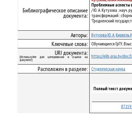
Проблемные аспекты в
Библиографическое описание
/ Ю. А. Кутузова ; науч
документа:
трансформаций : сборни
"Гродненский государств
Авторы:
Кутузова Ю. А.
Кирвель И
Ключевые слова:
Обучающиеся ГрГУ, Взы
URI документа:
https://elib.grsu.by/doc
(Используйте для цитирования и ссылки на
документ)
Расположен в разделе:
Студенческая наука
Полный текст докуме
87219