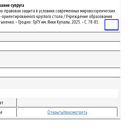
ание супруга
твенно-правовая защита в условиях современных мировоззренческих
о-ориентированного круглого стола / Учреждение образования
нко. – Гродно : ГрГУ им. Янки Купалы, 2025. – С. 78-81.
Статья
ат
le
Открыть/просмотреть