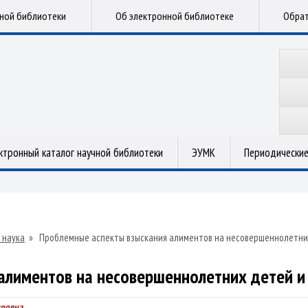
чной библиотеки
Об электронной библиотеке
Обрат
ктронный каталог научной библиотеки
ЭУМК
Периодические
 наука
»
Проблемные аспекты взыскания алиментов на несовершеннолетних
алиментов на несовершеннолетних детей и 
дровна