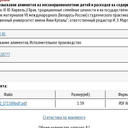
зыскания алиментов на несовершеннолетних детей и расходов на содерж
. рук. И. Ю. Кирвель // Брак, традиционные семейные ценности и их государс
к материалов VII международного (Беларусь-Россия) студенческого практик
енный университет имени Янки Купалы" ; ответственный редактор И. Э. Мартыне
. Ю.
скание алиментов, Исполнительное производство
/120777
нта:
Файл
Размер(мб)
Форм
2_371589pdf.pdf
1.39
PDF fi
Статистика по документу
Общее количество загрузок: 82