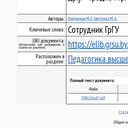
Авторы:
Карпицкая М. Е.
Цветкова М. А.
Сотрудник ГрГУ
Ключевые слова:
URI документа:
https://elib.grsu.
(Используйте для цитирования и
ссылки на документ)
Расположен в
Педагогика высш
разделе:
Полный текст документа:
Файл
508626pdf.pdf
Стати
Общее ко