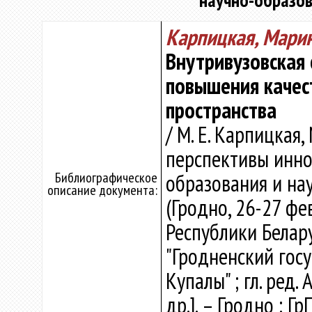
научно-образов
Карпицкая, Марин
Внутривузовская
повышения качес
пространства
/ М. Е. Карпицкая,
перспективы инно
Библиографическое
образования и нау
описание документа:
(Гродно, 26-27 фе
Республики Белар
"Гродненский гос
Купалы" ; гл. ред. А
др.]. – Гродно : Г