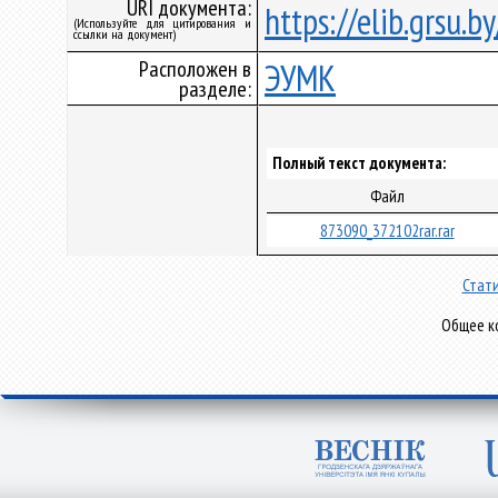
URI документа:
https://elib.grsu.
(Используйте для цитирования и
ссылки на документ)
Расположен в
ЭУМК
разделе:
Полный текст документа:
Файл
873090_372102rar.rar
Стати
Общее ко