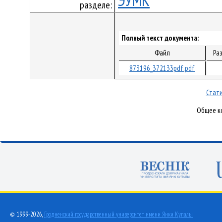
ЭУМК
разделе:
Полный текст документа:
Файл
Ра
873196_372133pdf.pdf
Стати
Общее ко
© 1999-2026,
Гродненский государственный университет имени Янки Купалы