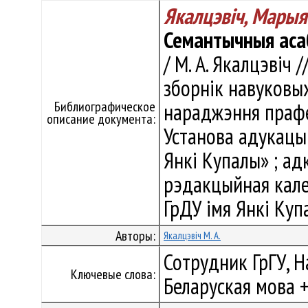
Якалцэвіч, Марыя
Семантычныя асаб
/ М. А. Якалцэвіч 
зборнік навуковых
Библиографическое
нараджэння прафе
описание документа:
Установа адукацыі
Янкі Купалы» ; адк
рэдакцыйная калегія
ГрДУ імя Янкі Купа
Авторы:
Якалцэвіч М. А.
Сотрудник ГрГУ, Н
Ключевые слова:
Беларуская мова +