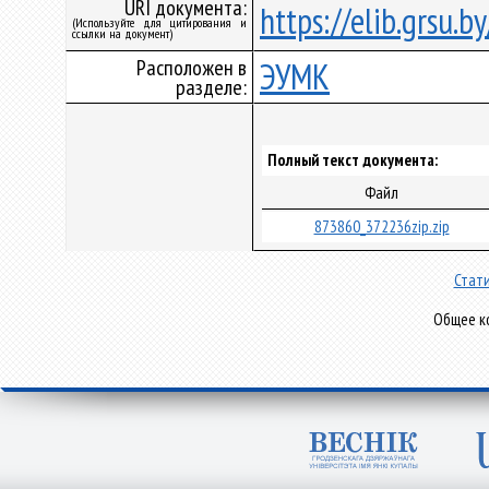
URI документа:
https://elib.grsu.
(Используйте для цитирования и
ссылки на документ)
Расположен в
ЭУМК
разделе:
Полный текст документа:
Файл
873860_372236zip.zip
Стати
Общее ко